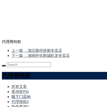
代理商特权
上一篇
：湖北随州曾都专卖店
下一篇
：湖南怀化鹤城旺龙专卖店
代理商特权
所有文章
查询签约
0
线下门店
96
代理授权
0
防伪查询
0