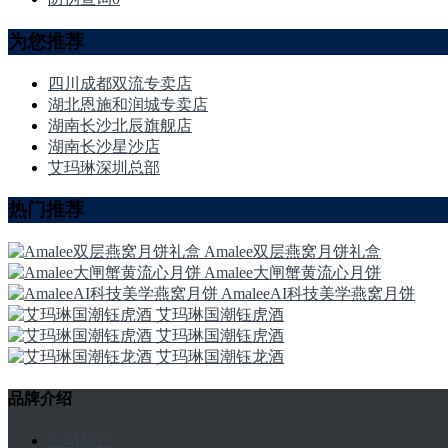
为您推荐
四川成都双流专卖店
湖北恩施和润城专卖店
湖南长沙北辰旗舰店
湖南长沙星沙店
艾玛琳深圳总部
热门推荐
Amalee双层燕窝月饼礼盒
Amalee大闸蟹黄流心月饼
AmaleeAI科技美学燕窝月饼
艾玛琳国潮钰虎酒
艾玛琳国潮钰虎酒
艾玛琳国潮钰龙酒
品牌介绍
公司简介