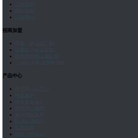
品牌优势
团队精英
广告展示
招商加盟
燕窝月饼企业定制
燕窝粽子企业定制
燕窝阿胶糕企业定制
Amalee实体店加盟流程
产品中心
季节爆品及新品
年货系列
燕窝美食系列
燕窝饮品系列
滋补养生系列
国潮钰酒系列
红酒系列
燕窝干货系列