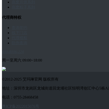
燕窝月饼系列
燕窝粽子系列
代理商特权
查询签约
线下门店
代理授权
防伪查询
400-8006-224
周一至周六 09:00~18:00
©2012-2025 艾玛琳官网 版权所有
地址：深圳市龙岗区龙城街道回龙埔社区恒明湾创汇中心5栋A座1802-
电话：0755-28468458
粤ICP备2022015076号