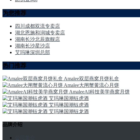
为您推荐
四川成都双流专卖店
湖北恩施和润城专卖店
湖南长沙北辰旗舰店
湖南长沙星沙店
艾玛琳深圳总部
热门推荐
Amalee双层燕窝月饼礼盒
Amalee大闸蟹黄流心月饼
AmaleeAI科技美学燕窝月饼
艾玛琳国潮钰虎酒
艾玛琳国潮钰虎酒
艾玛琳国潮钰龙酒
品牌介绍
公司简介