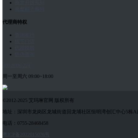
燕窝月饼系列
燕窝粽子系列
代理商特权
查询签约
线下门店
代理授权
防伪查询
400-8006-224
周一至周六 09:00~18:00
©2012-2025 艾玛琳官网 版权所有
地址：深圳市龙岗区龙城街道回龙埔社区恒明湾创汇中心5栋A座1802-
电话：0755-28468458
粤ICP备2022015076号