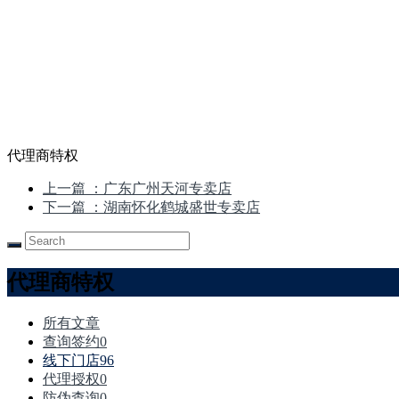
代理商特权
上一篇
：广东广州天河专卖店
下一篇
：湖南怀化鹤城盛世专卖店
代理商特权
所有文章
查询签约
0
线下门店
96
代理授权
0
防伪查询
0