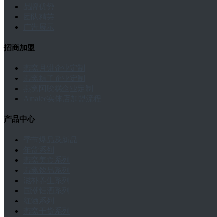
品牌优势
团队精英
广告展示
招商加盟
燕窝月饼企业定制
燕窝粽子企业定制
燕窝阿胶糕企业定制
Amalee实体店加盟流程
产品中心
季节爆品及新品
年货系列
燕窝美食系列
燕窝饮品系列
滋补养生系列
国潮钰酒系列
红酒系列
燕窝干货系列