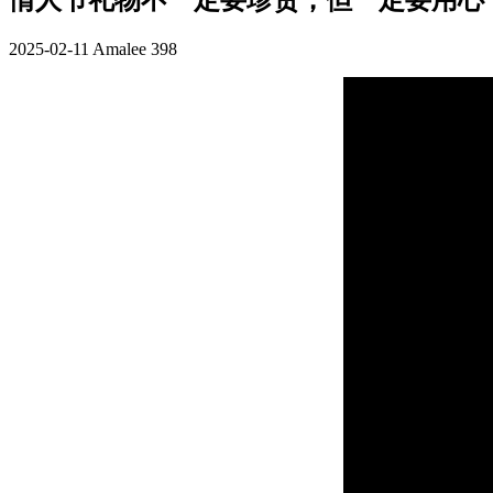
情人节礼物不一定要珍贵，但一定要用心
2025-02-11
Amalee
398