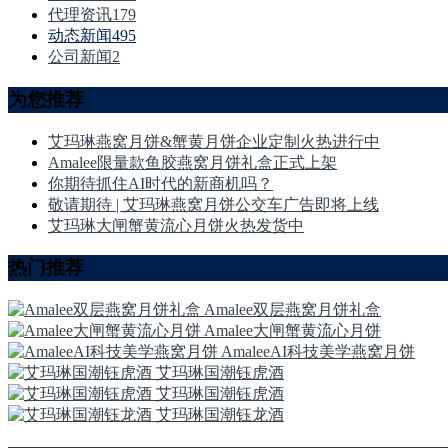
代理资讯
179
动态新闻
495
公司新闻
2
为您推荐
艾玛琳燕窝月饼&蟹黄月饼企业定制火热进行中
Amalee限量款鱼胶燕窝月饼礼盒正式上架
你期待抓住AI时代的新商机吗？
敬请期待 | 艾玛琳燕窝月饼公交车广告即将上线
艾玛琳大闸蟹黄流心月饼火热发货中
热门推荐
Amalee双层燕窝月饼礼盒
Amalee大闸蟹黄流心月饼
AmaleeAI科技美学燕窝月饼
艾玛琳国潮钰虎酒
艾玛琳国潮钰虎酒
艾玛琳国潮钰龙酒