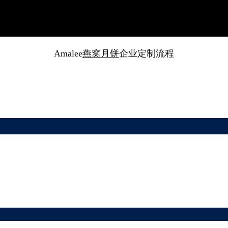
Amalee
燕窝月饼
企业定制流程