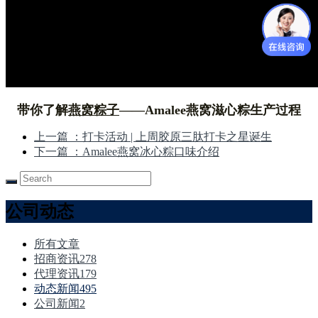
带你了解
燕窝粽子
——Amalee燕窝滋心粽生产过程
上一篇
：打卡活动 | 上周胶原三肽打卡之星诞生
下一篇
：Amalee燕窝冰心粽口味介绍
公司动态
所有文章
招商资讯
278
代理资讯
179
动态新闻
495
公司新闻
2