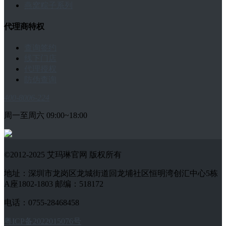
燕窝粽子系列
代理商特权
查询签约
线下门店
代理授权
防伪查询
400-8006-224
周一至周六 09:00~18:00
©2012-2025 艾玛琳官网 版权所有
地址：深圳市龙岗区龙城街道回龙埔社区恒明湾创汇中心5栋
A座1802-1803 邮编：518172
电话：0755-28468458
粤ICP备2022015076号