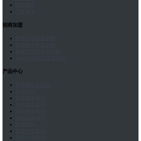
团队精英
广告展示
招商加盟
燕窝月饼企业定制
燕窝粽子企业定制
燕窝阿胶糕企业定制
Amalee实体店加盟流程
产品中心
季节爆品及新品
年货系列
燕窝美食系列
燕窝饮品系列
滋补养生系列
国潮钰酒系列
红酒系列
燕窝干货系列
燕窝月饼系列