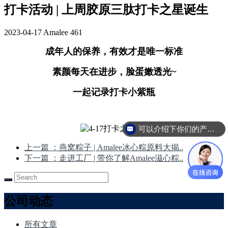
打卡活动 | 上周胶原三肽打卡之星诞生
2023-04-17
Amalee
461
成年人的保养，有效才是唯一标准
素颜每天在进步，脸蛋嫩透光~
一起记录打卡小紫瓶
可以介绍下你们的产品么
上一篇
：燕窝粽子 | Amalee冰心粽原料大揭..
下一篇
：走进工厂 | 带你了解Amalee滋心粽..
公司动态
所有文章