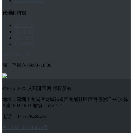
燕窝粽子系列
代理商特权
查询签约
线下门店
代理授权
防伪查询
400-8006-224
周一至周六 09:00~18:00
©2012-2025 艾玛琳官网 版权所有
地址：深圳市龙岗区龙城街道回龙埔社区恒明湾创汇中心5栋
A座1802-1803 邮编：518172
电话：0755-28468458
粤ICP备2022015076号