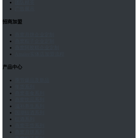
团队精英
广告展示
招商加盟
燕窝月饼企业定制
燕窝粽子企业定制
燕窝阿胶糕企业定制
Amalee实体店加盟流程
产品中心
季节爆品及新品
年货系列
燕窝美食系列
燕窝饮品系列
滋补养生系列
国潮钰酒系列
红酒系列
燕窝干货系列
燕窝月饼系列