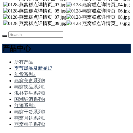
产品中心
所有产品
季节爆品及新品
17
年货系列
2
燕窝美食系列
8
燕窝饮品系列
1
滋补养生系列
0
国潮钰酒系列
9
红酒系列
2
燕窝干货系列
0
燕窝月饼系列
1
燕窝粽子系列
2