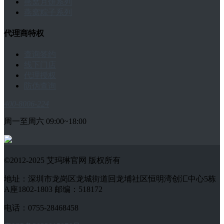
燕窝月饼系列
燕窝粽子系列
代理商特权
查询签约
线下门店
代理授权
防伪查询
400-8006-224
周一至周六 09:00~18:00
©2012-2025 艾玛琳官网 版权所有
地址：深圳市龙岗区龙城街道回龙埔社区恒明湾创汇中心5栋
A座1802-1803 邮编：518172
电话：0755-28468458