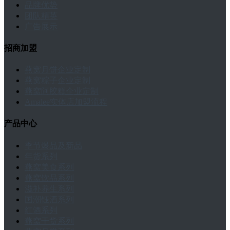
品牌优势
团队精英
广告展示
招商加盟
燕窝月饼企业定制
燕窝粽子企业定制
燕窝阿胶糕企业定制
Amalee实体店加盟流程
产品中心
季节爆品及新品
年货系列
燕窝美食系列
燕窝饮品系列
滋补养生系列
国潮钰酒系列
红酒系列
燕窝干货系列