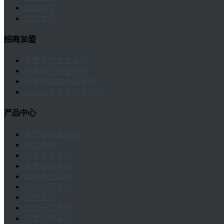
团队精英
广告展示
招商加盟
燕窝月饼企业定制
燕窝粽子企业定制
燕窝阿胶糕企业定制
Amalee实体店加盟流程
产品中心
季节爆品及新品
年货系列
燕窝美食系列
燕窝饮品系列
滋补养生系列
国潮钰酒系列
红酒系列
燕窝干货系列
燕窝月饼系列