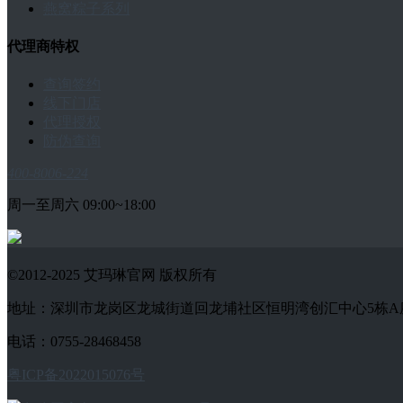
燕窝粽子系列
代理商特权
查询签约
线下门店
代理授权
防伪查询
400-8006-224
周一至周六 09:00~18:00
©2012-2025 艾玛琳官网 版权所有
地址：深圳市龙岗区龙城街道回龙埔社区恒明湾创汇中心5栋A座1802-
电话：0755-28468458
粤ICP备2022015076号