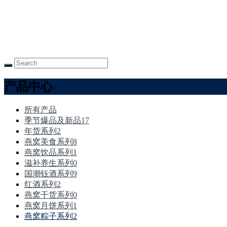
产品中心
所有产品
季节爆品及新品
17
年货系列
2
燕窝美食系列
8
燕窝饮品系列
1
滋补养生系列
0
国潮钰酒系列
9
红酒系列
2
燕窝干货系列
0
燕窝月饼系列
1
燕窝粽子系列
2