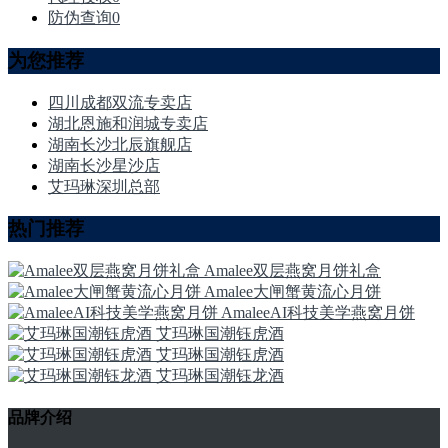
防伪查询
0
为您推荐
四川成都双流专卖店
湖北恩施和润城专卖店
湖南长沙北辰旗舰店
湖南长沙星沙店
艾玛琳深圳总部
热门推荐
Amalee双层燕窝月饼礼盒
Amalee大闸蟹黄流心月饼
AmaleeAI科技美学燕窝月饼
艾玛琳国潮钰虎酒
艾玛琳国潮钰虎酒
艾玛琳国潮钰龙酒
品牌介绍