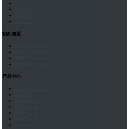
公司简介
品牌优势
团队精英
广告展示
招商加盟
燕窝月饼企业定制
燕窝粽子企业定制
燕窝阿胶糕企业定制
Amalee实体店加盟流程
产品中心
季节爆品及新品
年货系列
燕窝美食系列
燕窝饮品系列
滋补养生系列
国潮钰酒系列
红酒系列