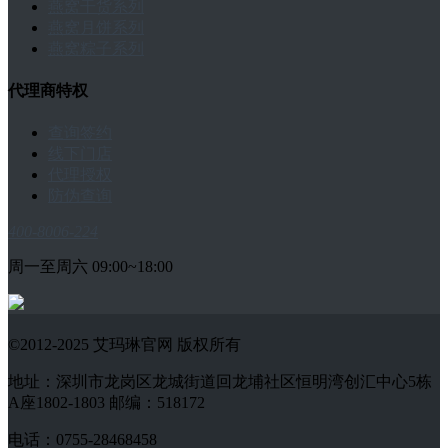
燕窝干货系列
燕窝月饼系列
燕窝粽子系列
代理商特权
查询签约
线下门店
代理授权
防伪查询
400-8006-224
周一至周六 09:00~18:00
©2012-2025 艾玛琳官网 版权所有
地址：深圳市龙岗区龙城街道回龙埔社区恒明湾创汇中心5栋
A座1802-1803 邮编：518172
电话：0755-28468458