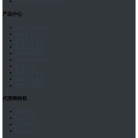
Amalee实体店加盟流程
产品中心
季节爆品及新品
年货系列
燕窝美食系列
燕窝饮品系列
滋补养生系列
国潮钰酒系列
红酒系列
燕窝干货系列
燕窝月饼系列
燕窝粽子系列
代理商特权
查询签约
线下门店
代理授权
防伪查询