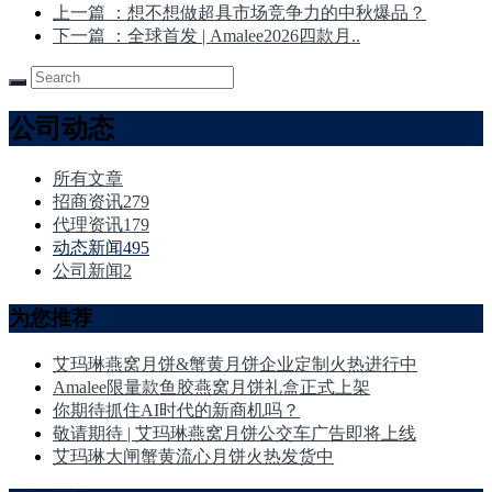
上一篇
：想不想做超具市场竞争力的中秋爆品？
下一篇
：全球首发 | Amalee2026四款月..
公司动态
所有文章
招商资讯
279
代理资讯
179
动态新闻
495
公司新闻
2
为您推荐
艾玛琳燕窝月饼&蟹黄月饼企业定制火热进行中
Amalee限量款鱼胶燕窝月饼礼盒正式上架
你期待抓住AI时代的新商机吗？
敬请期待 | 艾玛琳燕窝月饼公交车广告即将上线
艾玛琳大闸蟹黄流心月饼火热发货中