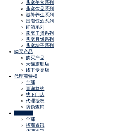
燕窝美食系列
燕窝饮品系列
滋补养生系列
国潮钰酒系列
红酒系列
燕窝干货系列
燕窝月饼系列
燕窝粽子系列
购买产品
购买产品
天猫旗舰店
线下专卖店
代理商特权
全部
查询签约
线下门店
代理授权
防伪查询
公司动态
全部
招商资讯