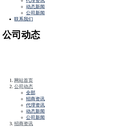
代理资讯
动态新闻
公司新闻
联系我们
公司动态
网站首页
公司动态
全部
招商资讯
代理资讯
动态新闻
公司新闻
招商资讯