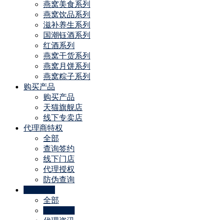
燕窝美食系列
燕窝饮品系列
滋补养生系列
国潮钰酒系列
红酒系列
燕窝干货系列
燕窝月饼系列
燕窝粽子系列
购买产品
购买产品
天猫旗舰店
线下专卖店
代理商特权
全部
查询签约
线下门店
代理授权
防伪查询
公司动态
全部
招商资讯