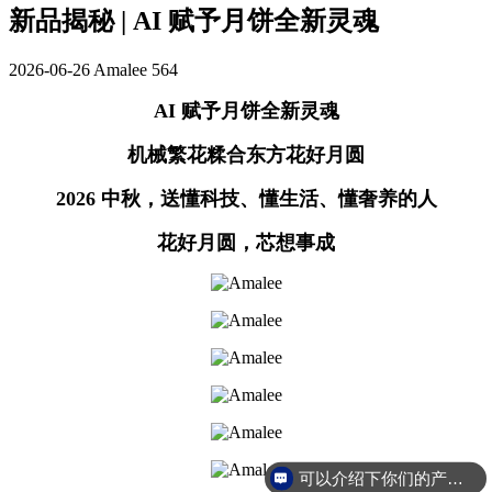
新品揭秘 | AI 赋予月饼全新灵魂
2026-06-26
Amalee
564
AI 赋予月饼全新灵魂
机械繁花糅合东方花好月圆
2026 中秋，送懂科技、懂生活、懂奢养的人
花好月圆，芯想事成
可以介绍下你们的产品么