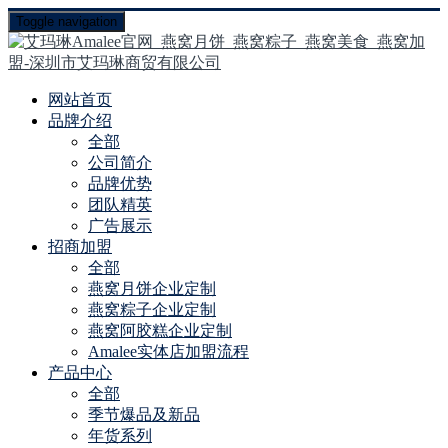
Toggle navigation
网站首页
品牌介绍
全部
公司简介
品牌优势
团队精英
广告展示
招商加盟
全部
燕窝月饼企业定制
燕窝粽子企业定制
燕窝阿胶糕企业定制
Amalee实体店加盟流程
产品中心
全部
季节爆品及新品
年货系列