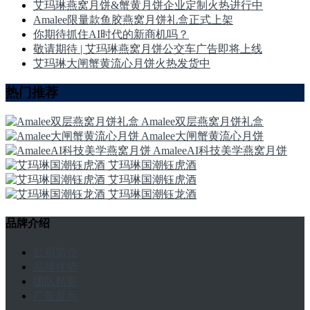
艾玛琳燕窝月饼&蟹黄月饼企业定制火热进行中
Amalee限量款鱼胶燕窝月饼礼盒正式上架
你期待抓住AI时代的新商机吗？
敬请期待 | 艾玛琳燕窝月饼公交车广告即将上线
艾玛琳大闸蟹黄流心月饼火热发货中
热门推荐
Amalee双层燕窝月饼礼盒
Amalee大闸蟹黄流心月饼
AmaleeAI科技美学燕窝月饼
艾玛琳国潮钰虎酒
艾玛琳国潮钰虎酒
艾玛琳国潮钰龙酒
品牌介绍
公司简介
品牌优势
团队精英
广告展示