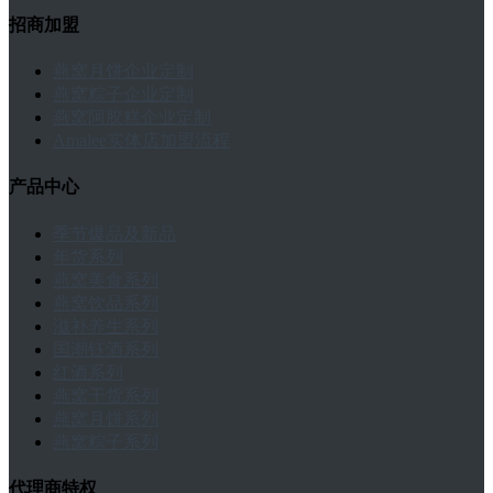
招商加盟
燕窝月饼企业定制
燕窝粽子企业定制
燕窝阿胶糕企业定制
Amalee实体店加盟流程
产品中心
季节爆品及新品
年货系列
燕窝美食系列
燕窝饮品系列
滋补养生系列
国潮钰酒系列
红酒系列
燕窝干货系列
燕窝月饼系列
燕窝粽子系列
代理商特权