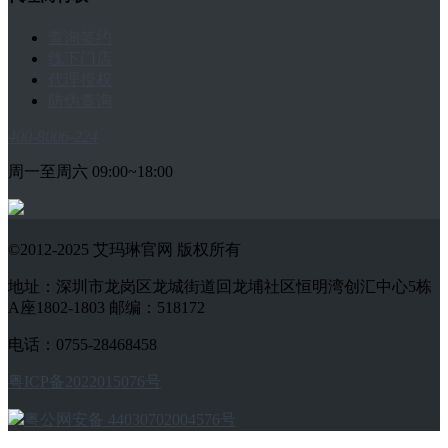
查询签约
线下门店
代理授权
防伪查询
400-8006-224
周一至周六 09:00~18:00
©2012-2025 艾玛琳官网 版权所有
地址：深圳市龙岗区龙城街道回龙埔社区恒明湾创汇中心5栋
A座1802-1803 邮编：518172
电话：0755-28468458
粤ICP备2022015076号
粤公网安备 44030702004576号