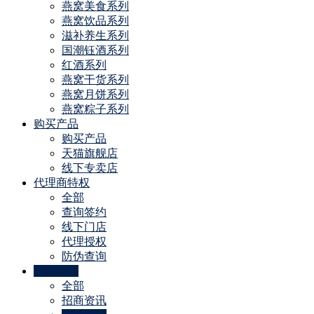
燕窝美食系列
燕窝饮品系列
滋补养生系列
国潮钰酒系列
红酒系列
燕窝干货系列
燕窝月饼系列
燕窝粽子系列
购买产品
购买产品
天猫旗舰店
线下专卖店
代理商特权
全部
查询签约
线下门店
代理授权
防伪查询
公司动态
全部
招商资讯