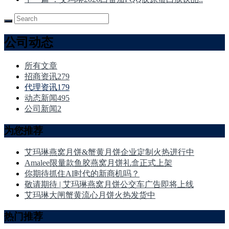
公司动态
所有文章
招商资讯
279
代理资讯
179
动态新闻
495
公司新闻
2
为您推荐
艾玛琳燕窝月饼&蟹黄月饼企业定制火热进行中
Amalee限量款鱼胶燕窝月饼礼盒正式上架
你期待抓住AI时代的新商机吗？
敬请期待 | 艾玛琳燕窝月饼公交车广告即将上线
艾玛琳大闸蟹黄流心月饼火热发货中
热门推荐