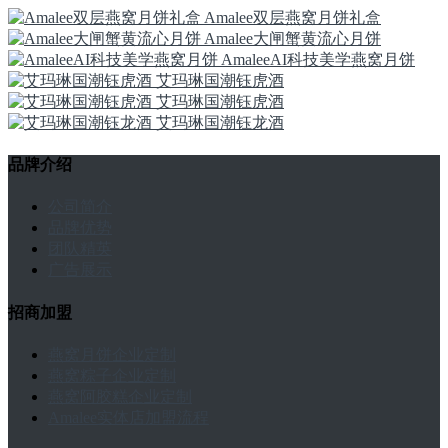
Amalee双层燕窝月饼礼盒
Amalee大闸蟹黄流心月饼
AmaleeAI科技美学燕窝月饼
艾玛琳国潮钰虎酒
艾玛琳国潮钰虎酒
艾玛琳国潮钰龙酒
品牌介绍
公司简介
品牌优势
团队精英
广告展示
招商加盟
燕窝月饼企业定制
燕窝粽子企业定制
燕窝阿胶糕企业定制
Amalee实体店加盟流程