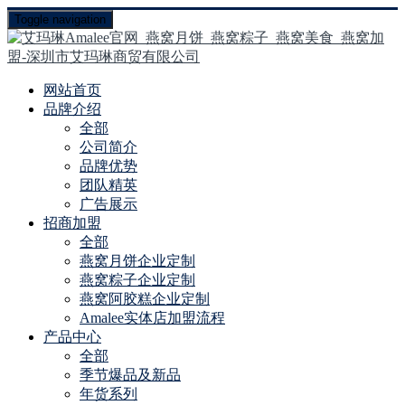
Toggle navigation
网站首页
品牌介绍
全部
公司简介
品牌优势
团队精英
广告展示
招商加盟
全部
燕窝月饼企业定制
燕窝粽子企业定制
燕窝阿胶糕企业定制
Amalee实体店加盟流程
产品中心
全部
季节爆品及新品
年货系列