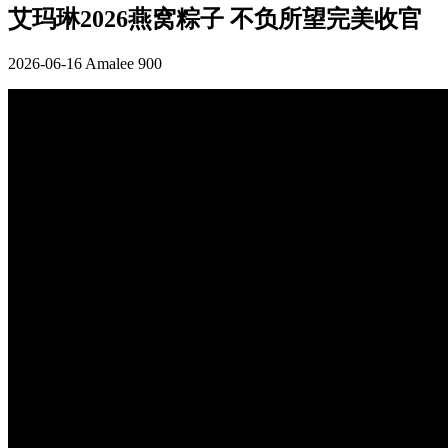
艾玛琳2026燕窝粽子 不负所望完美收官
2026-06-16
Amalee
900