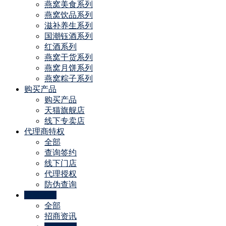
燕窝美食系列
燕窝饮品系列
滋补养生系列
国潮钰酒系列
红酒系列
燕窝干货系列
燕窝月饼系列
燕窝粽子系列
购买产品
购买产品
天猫旗舰店
线下专卖店
代理商特权
全部
查询签约
线下门店
代理授权
防伪查询
公司动态
全部
招商资讯