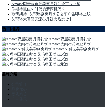
Amalee限量款鱼胶燕窝月饼礼盒正式上架
你期待抓住AI时代的新商机吗？
敬请期待 | 艾玛琳燕窝月饼公交车广告即将上线
艾玛琳大闸蟹黄流心月饼火热发货中
热门推荐
Amalee双层燕窝月饼礼盒
Amalee大闸蟹黄流心月饼
AmaleeAI科技美学燕窝月饼
艾玛琳国潮钰虎酒
艾玛琳国潮钰虎酒
艾玛琳国潮钰龙酒
品牌介绍
公司简介
品牌优势
团队精英
广告展示