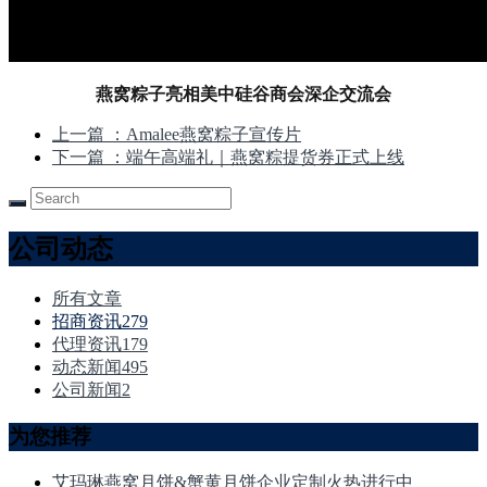
燕窝粽子亮相美中硅谷商会深企交流会
上一篇
：Amalee燕窝粽子宣传片
下一篇
：端午高端礼｜燕窝粽提货券正式上线
公司动态
所有文章
招商资讯
279
代理资讯
179
动态新闻
495
公司新闻
2
为您推荐
艾玛琳燕窝月饼&蟹黄月饼企业定制火热进行中