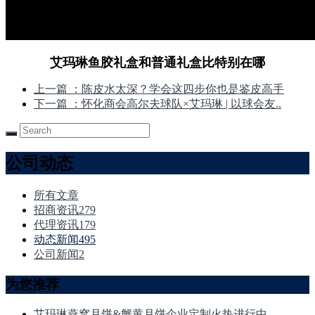
艾玛琳鱼胶礼盒和普通礼盒比特别在哪
上一篇
：陈皮水太深？学会这四步你也是鉴皮高手
下一篇
：怀化商会高尔夫球队×艾玛琳 | 以球会友..
公司动态
所有文章
招商资讯
279
代理资讯
179
动态新闻
495
公司新闻
2
为您推荐
艾玛琳燕窝月饼&蟹黄月饼企业定制火热进行中