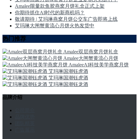
Amalee限量款鱼胶燕窝月饼礼盒正式上架
你期待抓住AI时代的新商机吗？
敬请期待 | 艾玛琳燕窝月饼公交车广告即将上线
艾玛琳大闸蟹黄流心月饼火热发货中
热门推荐
Amalee双层燕窝月饼礼盒
Amalee大闸蟹黄流心月饼
AmaleeAI科技美学燕窝月饼
艾玛琳国潮钰虎酒
艾玛琳国潮钰虎酒
艾玛琳国潮钰龙酒
品牌介绍
公司简介
品牌优势
团队精英
广告展示