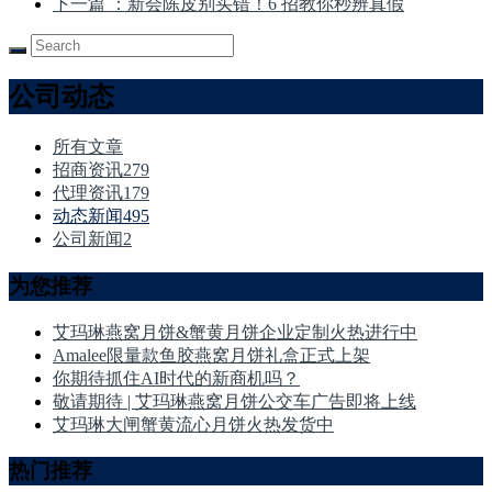
下一篇
：新会陈皮别买错！6 招教你秒辨真假
公司动态
所有文章
招商资讯
279
代理资讯
179
动态新闻
495
公司新闻
2
为您推荐
艾玛琳燕窝月饼&蟹黄月饼企业定制火热进行中
Amalee限量款鱼胶燕窝月饼礼盒正式上架
你期待抓住AI时代的新商机吗？
敬请期待 | 艾玛琳燕窝月饼公交车广告即将上线
艾玛琳大闸蟹黄流心月饼火热发货中
热门推荐