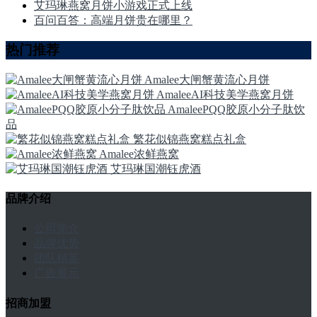
艾玛琳燕窝月饼小游戏正式上线
百问百答：高端月饼贵在哪里？
热门推荐
Amalee大闸蟹黄流心月饼
AmaleeAI科技美学燕窝月饼
AmaleePQQ胶原小分子肽饮
品
繁花似锦燕窝糕点礼盒
Amalee浓鲜燕窝
艾玛琳国潮钰虎酒
品牌介绍
公司简介
品牌优势
团队精英
广告展示
招商加盟