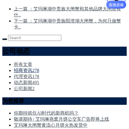
上一篇
：艾玛琳湖中贵族大闸蟹和其他品牌大闸蟹有
什..
下一篇
：艾玛琳湖中贵族阳澄湖大闸蟹，为何只做蟹
卡..
公司动态
所有文章
招商资讯
278
代理资讯
178
动态新闻
495
公司新闻
2
为您推荐
你期待抓住AI时代的新商机吗？
敬请期待 | 艾玛琳燕窝月饼公交车广告即将上线
艾玛琳大闸蟹黄流心月饼火热发货中