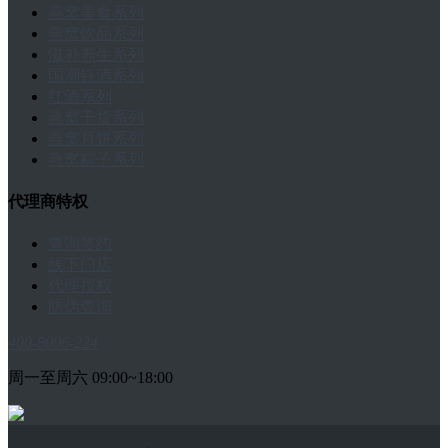
燕窝美食系列
燕窝饮品系列
滋补养生系列
国潮钰酒系列
红酒系列
燕窝干货系列
燕窝月饼系列
燕窝粽子系列
代理商特权
查询签约
线下门店
代理授权
防伪查询
400-8006-224
周一至周六 09:00~18:00