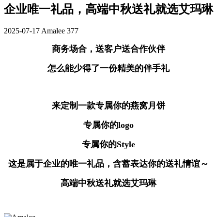
企业唯一礼品，高端中秋送礼就选艾玛琳
2025-07-17
Amalee
377
商务场合，送客户送合作伙伴
怎么能少得了一份精美的伴手礼
来定制一款专属你的燕窝月饼
专属你的logo
专属你的Style
这是属于企业的唯一礼品，含蓄表达你的送礼情谊～
高端中秋送礼就选艾玛琳