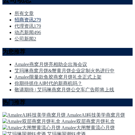
所有文章
招商资讯
279
代理资讯
179
动态新闻
496
公司新闻
2
为您推荐
Amalee燕窝月饼亮相助企出海会议
艾玛琳燕窝月饼&蟹黄月饼企业定制火热进行中
Amalee限量款鱼胶燕窝月饼礼盒正式上架
你期待抓住AI时代的新商机吗？
敬请期待 | 艾玛琳燕窝月饼公交车广告即将上线
热门推荐
AmaleeAI科技美学燕窝月饼
Amalee双层燕窝月饼礼盒
Amalee大闸蟹黄流心月饼
艾玛琳国潮钰虎酒