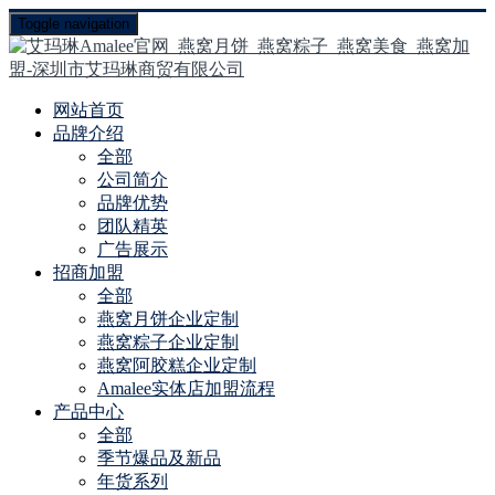
Toggle navigation
网站首页
品牌介绍
全部
公司简介
品牌优势
团队精英
广告展示
招商加盟
全部
燕窝月饼企业定制
燕窝粽子企业定制
燕窝阿胶糕企业定制
Amalee实体店加盟流程
产品中心
全部
季节爆品及新品
年货系列