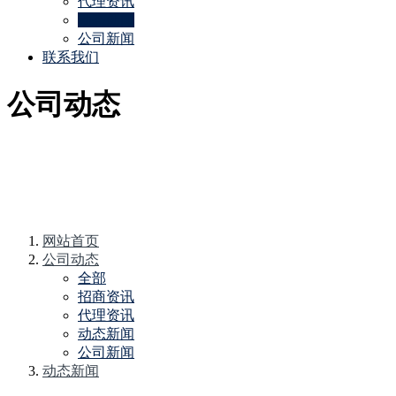
代理资讯
动态新闻
公司新闻
联系我们
公司动态
网站首页
公司动态
全部
招商资讯
代理资讯
动态新闻
公司新闻
动态新闻