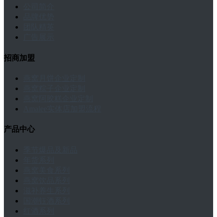
公司简介
品牌优势
团队精英
广告展示
招商加盟
燕窝月饼企业定制
燕窝粽子企业定制
燕窝阿胶糕企业定制
Amalee实体店加盟流程
产品中心
季节爆品及新品
年货系列
燕窝美食系列
燕窝饮品系列
滋补养生系列
国潮钰酒系列
红酒系列