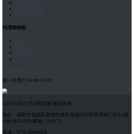
燕窝干货系列
燕窝月饼系列
燕窝粽子系列
代理商特权
查询签约
线下门店
代理授权
防伪查询
400-8006-224
周一至周六 09:00~18:00
©2012-2025 艾玛琳官网 版权所有
地址：深圳市龙岗区龙城街道回龙埔社区恒明湾创汇中心5栋
A座1802-1803 邮编：518172
电话：0755-28468458