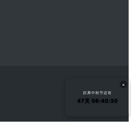
×
距离中秋节还有
47天 06:40:30