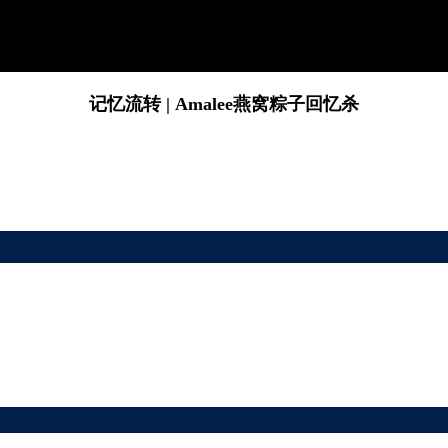
记忆流转 | Amalee燕窝粽子回忆杀