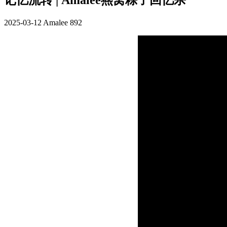
记忆流转 | Amalee燕窝粽子回忆杀
2025-03-12
Amalee
892