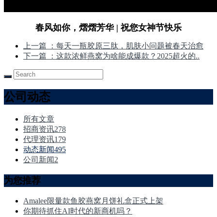
春风如你，熠熠芳华 | 祝您女神节快乐
上一篇
：每天一瓶胶原三肽，肌肤小问题被春天治愈
下一篇
：这款浓鲜燕窝为啥能成爆款？2025超火的..
公司动态
所有文章
招商资讯
278
代理资讯
179
动态新闻
495
公司新闻
2
为您推荐
Amalee限量款鱼胶燕窝月饼礼盒正式上架
你期待抓住AI时代的新商机吗？