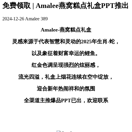
免费领取 | Amalee燕窝糕点礼盒PPT推出
2024-12-26
Amalee
389
Amalee-燕窝糕点礼盒
灵感来源于代表智慧和灵动的2025年生肖-蛇，
以及象征着财富幸运的鲤鱼。
红金色调呈现强烈的炫丽感，
流光四溢，礼盒上烟花连续在空中绽放，
迎合新年热闹祥和的氛围
全渠道主推爆品PPT已出，欢迎联系