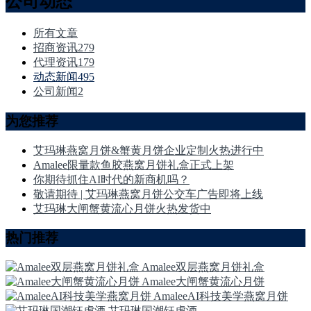
公司动态
所有文章
招商资讯
279
代理资讯
179
动态新闻
495
公司新闻
2
为您推荐
艾玛琳燕窝月饼&蟹黄月饼企业定制火热进行中
Amalee限量款鱼胶燕窝月饼礼盒正式上架
你期待抓住AI时代的新商机吗？
敬请期待 | 艾玛琳燕窝月饼公交车广告即将上线
艾玛琳大闸蟹黄流心月饼火热发货中
热门推荐
Amalee双层燕窝月饼礼盒
Amalee大闸蟹黄流心月饼
AmaleeAI科技美学燕窝月饼
艾玛琳国潮钰虎酒