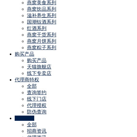
燕窝美食系列
燕窝饮品系列
滋补养生系列
国潮钰酒系列
红酒系列
燕窝干货系列
燕窝月饼系列
燕窝粽子系列
购买产品
购买产品
天猫旗舰店
线下专卖店
代理商特权
全部
查询签约
线下门店
代理授权
防伪查询
公司动态
全部
招商资讯