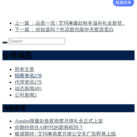
上一篇
：品质一流 | 艾玛琳爆款秋冬滋补礼全新登..
下一篇
：你知道吗？吃花胶也能补充胶原蛋白
公司动态
所有文章
招商资讯
278
代理资讯
179
动态新闻
495
公司新闻
2
为您推荐
Amalee限量款鱼胶燕窝月饼礼盒正式上架
你期待抓住AI时代的新商机吗？
敬请期待 | 艾玛琳燕窝月饼公交车广告即将上线