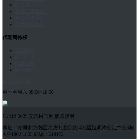
红酒系列
燕窝干货系列
燕窝月饼系列
燕窝粽子系列
代理商特权
查询签约
线下门店
代理授权
防伪查询
400-8006-224
周一至周六 09:00~18:00
©2012-2025 艾玛琳官网 版权所有
地址：深圳市龙岗区龙城街道回龙埔社区恒明湾创汇中心5栋
A座1802-1803 邮编：518172