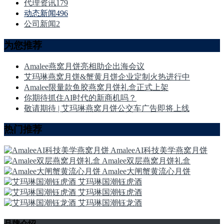
代理资讯
179
动态新闻
496
公司新闻
2
为您推荐
Amalee燕窝月饼亮相助企出海会议
艾玛琳燕窝月饼&蟹黄月饼企业定制火热进行中
Amalee限量款鱼胶燕窝月饼礼盒正式上架
你期待抓住AI时代的新商机吗？
敬请期待 | 艾玛琳燕窝月饼公交车广告即将上线
热门推荐
AmaleeAI科技美学燕窝月饼
Amalee双层燕窝月饼礼盒
Amalee大闸蟹黄流心月饼
艾玛琳国潮钰虎酒
艾玛琳国潮钰虎酒
艾玛琳国潮钰龙酒
品牌介绍