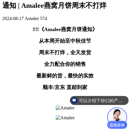
通知 | Amalee燕窝月饼周末不打烊
2024-08-17
Amalee
574
‼‼《Amalee燕窝月饼通知》
从本周开始至中秋佳节
周末不打烊，全天发货
全力配合你的销售
最新鲜的货，最快的实效
顺丰/京东 直邮到家
可以介绍下你们的产品么