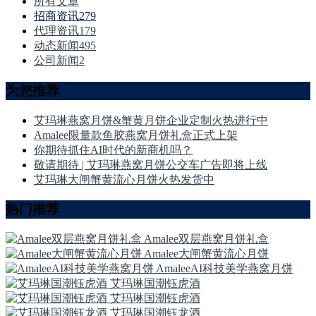
所有文章
招商资讯
279
代理资讯
179
动态新闻
495
公司新闻
2
为您推荐
艾玛琳燕窝月饼&蟹黄月饼企业定制火热进行中
Amalee限量款鱼胶燕窝月饼礼盒正式上架
你期待抓住AI时代的新商机吗？
敬请期待 | 艾玛琳燕窝月饼公交车广告即将上线
艾玛琳大闸蟹黄流心月饼火热发货中
热门推荐
Amalee双层燕窝月饼礼盒
Amalee大闸蟹黄流心月饼
AmaleeAI科技美学燕窝月饼
艾玛琳国潮钰虎酒
艾玛琳国潮钰虎酒
艾玛琳国潮钰龙酒