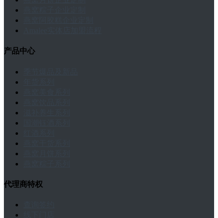
燕窝粽子企业定制
燕窝阿胶糕企业定制
Amalee实体店加盟流程
产品中心
季节爆品及新品
年货系列
燕窝美食系列
燕窝饮品系列
滋补养生系列
国潮钰酒系列
红酒系列
燕窝干货系列
燕窝月饼系列
燕窝粽子系列
代理商特权
查询签约
线下门店