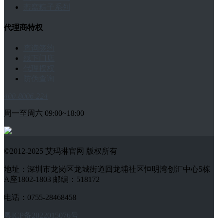
燕窝粽子系列
代理商特权
查询签约
线下门店
代理授权
防伪查询
400-8006-224
周一至周六 09:00~18:00
©2012-2025 艾玛琳官网 版权所有
地址：深圳市龙岗区龙城街道回龙埔社区恒明湾创汇中心5栋
A座1802-1803 邮编：518172
电话：0755-28468458
粤ICP备2022015076号