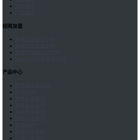
团队精英
广告展示
招商加盟
燕窝月饼企业定制
燕窝粽子企业定制
燕窝阿胶糕企业定制
Amalee实体店加盟流程
产品中心
季节爆品及新品
年货系列
燕窝美食系列
燕窝饮品系列
滋补养生系列
国潮钰酒系列
红酒系列
燕窝干货系列
燕窝月饼系列