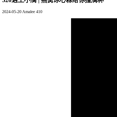
520遇上小满 | 燕窝冰心粽给你撞满杯
2024-05-20
Amalee
410