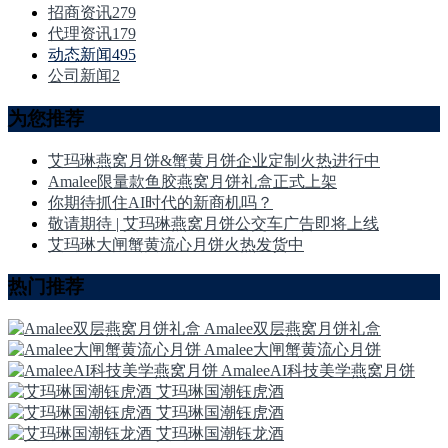
招商资讯
279
代理资讯
179
动态新闻
495
公司新闻
2
为您推荐
艾玛琳燕窝月饼&蟹黄月饼企业定制火热进行中
Amalee限量款鱼胶燕窝月饼礼盒正式上架
你期待抓住AI时代的新商机吗？
敬请期待 | 艾玛琳燕窝月饼公交车广告即将上线
艾玛琳大闸蟹黄流心月饼火热发货中
热门推荐
Amalee双层燕窝月饼礼盒
Amalee大闸蟹黄流心月饼
AmaleeAI科技美学燕窝月饼
艾玛琳国潮钰虎酒
艾玛琳国潮钰虎酒
艾玛琳国潮钰龙酒