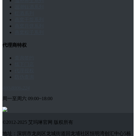
滋补养生系列
国潮钰酒系列
红酒系列
燕窝干货系列
燕窝月饼系列
燕窝粽子系列
代理商特权
查询签约
线下门店
代理授权
防伪查询
400-8006-224
周一至周六 09:00~18:00
©2012-2025 艾玛琳官网 版权所有
地址：深圳市龙岗区龙城街道回龙埔社区恒明湾创汇中心5栋