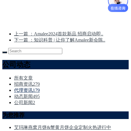
上一篇
：Amalee2024首款新品 招商启动即..
下一篇
：知识科普 | 让你了解Amalee新会陈..
公司动态
所有文章
招商资讯
279
代理资讯
179
动态新闻
495
公司新闻
2
为您推荐
艾玛琳燕窝月饼&蟹黄月饼企业定制火热进行中