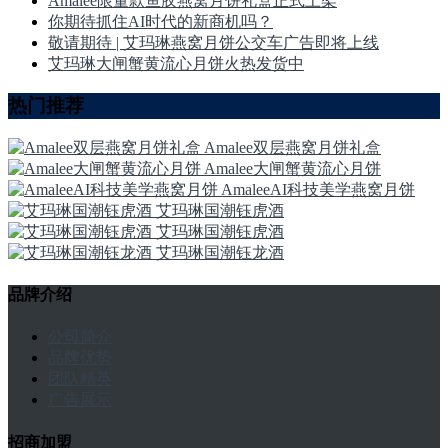
Amalee限量款鱼胶燕窝月饼礼盒正式上架
你期待抓住AI时代的新商机吗？
敬请期待 | 艾玛琳燕窝月饼公交车广告即将上线
艾玛琳大闸蟹黄流心月饼火热发货中
热门推荐
Amalee双层燕窝月饼礼盒
Amalee大闸蟹黄流心月饼
AmaleeAI科技美学燕窝月饼
艾玛琳国潮钰虎酒
艾玛琳国潮钰虎酒
艾玛琳国潮钰龙酒
品牌介绍
公司简介
品牌优势
团队精英
广告展示
招商加盟