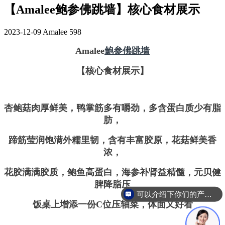
【Amalee鲍参佛跳墙】核心食材展示
2023-12-09
Amalee
598
Amalee
鲍参佛跳墙
【核心食材展示】
杏鲍菇肉厚鲜美，鸭掌筋多有嚼劲，多含蛋白质少有脂
肪，
蹄筋莹润饱满外糯里韧，含有丰富胶原，花菇鲜美香
浓，
花胶满满胶质，鲍鱼高蛋白，海参补肾益精髓，元贝健
脾降脂压
可以介绍下你们的产品么
饭桌上增添一份C位压轴菜，体面又好看