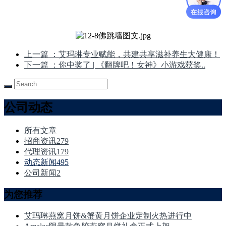
上一篇
：艾玛琳专业赋能，共建共享滋补养生大健康！
下一篇
：你中奖了 | 《翻牌吧！女神》小游戏获奖..
公司动态
所有文章
招商资讯
279
代理资讯
179
动态新闻
495
公司新闻
2
为您推荐
艾玛琳燕窝月饼&蟹黄月饼企业定制火热进行中