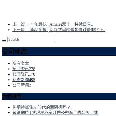
上一篇
：全年最低 | Amalee双十一持续爆单..
下一篇
：新品预售 | 新款艾玛琳鲍参佛跳墙即将上..
公司动态
所有文章
招商资讯
278
代理资讯
178
动态新闻
495
公司新闻
2
为您推荐
你期待抓住AI时代的新商机吗？
敬请期待 | 艾玛琳燕窝月饼公交车广告即将上线