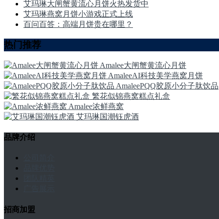
艾玛琳大闸蟹黄流心月饼火热发货中
艾玛琳燕窝月饼小游戏正式上线
百问百答：高端月饼贵在哪里？
热门推荐
Amalee大闸蟹黄流心月饼
AmaleeAI科技美学燕窝月饼
AmaleePQQ胶原小分子肽饮品
繁花似锦燕窝糕点礼盒
Amalee浓鲜燕窝
艾玛琳国潮钰虎酒
品牌介绍
公司简介
品牌优势
团队精英
广告展示
招商加盟