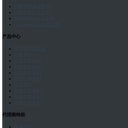
燕窝月饼企业定制
燕窝粽子企业定制
燕窝阿胶糕企业定制
Amalee实体店加盟流程
产品中心
季节爆品及新品
年货系列
燕窝美食系列
燕窝饮品系列
滋补养生系列
国潮钰酒系列
红酒系列
燕窝干货系列
燕窝月饼系列
燕窝粽子系列
代理商特权
查询签约