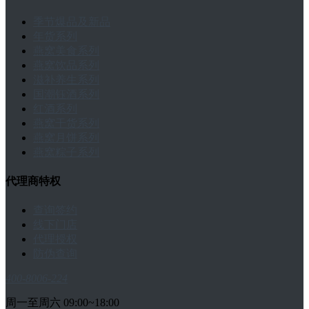
季节爆品及新品
年货系列
燕窝美食系列
燕窝饮品系列
滋补养生系列
国潮钰酒系列
红酒系列
燕窝干货系列
燕窝月饼系列
燕窝粽子系列
代理商特权
查询签约
线下门店
代理授权
防伪查询
400-8006-224
周一至周六 09:00~18:00