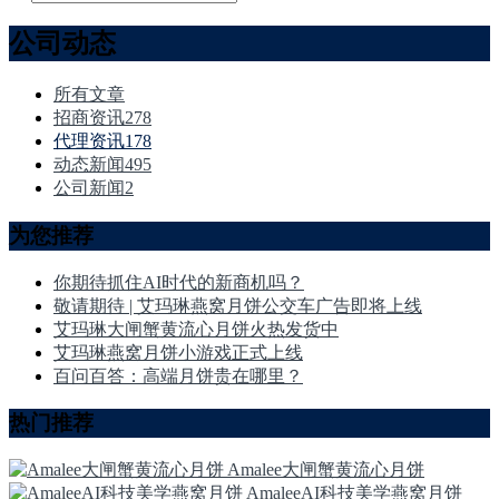
公司动态
所有文章
招商资讯
278
代理资讯
178
动态新闻
495
公司新闻
2
为您推荐
你期待抓住AI时代的新商机吗？
敬请期待 | 艾玛琳燕窝月饼公交车广告即将上线
艾玛琳大闸蟹黄流心月饼火热发货中
艾玛琳燕窝月饼小游戏正式上线
百问百答：高端月饼贵在哪里？
热门推荐
Amalee大闸蟹黄流心月饼
AmaleeAI科技美学燕窝月饼