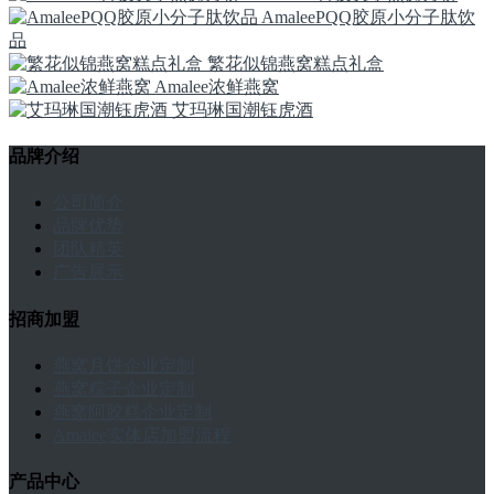
AmaleePQQ胶原小分子肽饮
品
繁花似锦燕窝糕点礼盒
Amalee浓鲜燕窝
艾玛琳国潮钰虎酒
品牌介绍
公司简介
品牌优势
团队精英
广告展示
招商加盟
燕窝月饼企业定制
燕窝粽子企业定制
燕窝阿胶糕企业定制
Amalee实体店加盟流程
产品中心