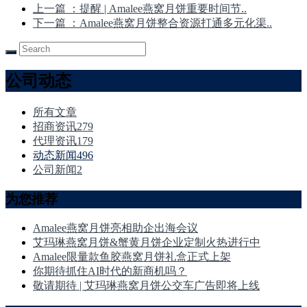
上一篇
：提醒 | Amalee燕窝月饼重要时间节..
下一篇
：Amalee燕窝月饼整合资源打通多元化渠..
公司动态
所有文章
招商资讯
279
代理资讯
179
动态新闻
496
公司新闻
2
为您推荐
Amalee燕窝月饼亮相助企出海会议
艾玛琳燕窝月饼&蟹黄月饼企业定制火热进行中
Amalee限量款鱼胶燕窝月饼礼盒正式上架
你期待抓住AI时代的新商机吗？
敬请期待 | 艾玛琳燕窝月饼公交车广告即将上线