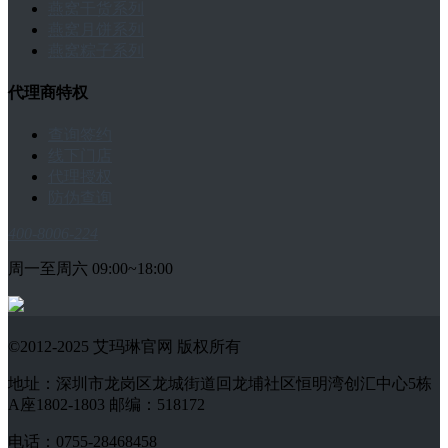
燕窝干货系列
燕窝月饼系列
燕窝粽子系列
代理商特权
查询签约
线下门店
代理授权
防伪查询
400-8006-224
周一至周六 09:00~18:00
©2012-2025 艾玛琳官网 版权所有
地址：深圳市龙岗区龙城街道回龙埔社区恒明湾创汇中心5栋
A座1802-1803 邮编：518172
电话：0755-28468458