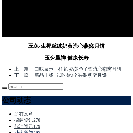
玉兔·生椰丝绒奶黄流心
燕窝月饼
玉兔呈祥 健康长寿
上一篇
：口味展示：祥龙·奶黄鱼子酱流心燕窝月饼
下一篇
：新品上线 | 试吃款2个装装燕窝月饼
公司动态
所有文章
招商资讯
278
代理资讯
179
动态新闻
495