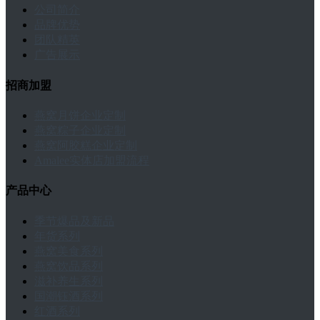
公司简介
品牌优势
团队精英
广告展示
招商加盟
燕窝月饼企业定制
燕窝粽子企业定制
燕窝阿胶糕企业定制
Amalee实体店加盟流程
产品中心
季节爆品及新品
年货系列
燕窝美食系列
燕窝饮品系列
滋补养生系列
国潮钰酒系列
红酒系列