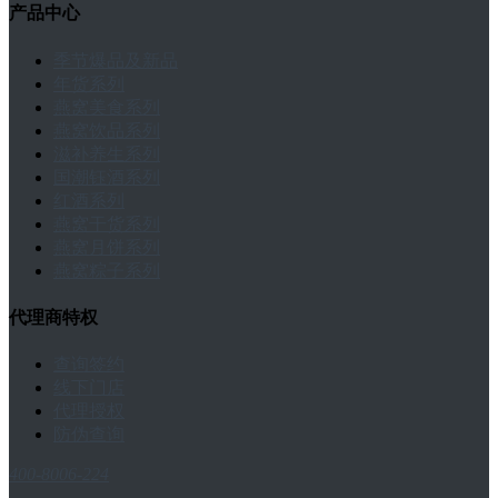
产品中心
季节爆品及新品
年货系列
燕窝美食系列
燕窝饮品系列
滋补养生系列
国潮钰酒系列
红酒系列
燕窝干货系列
燕窝月饼系列
燕窝粽子系列
代理商特权
查询签约
线下门店
代理授权
防伪查询
400-8006-224