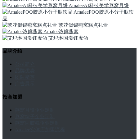
AmaleeAI科技美学燕窝月饼
AmaleePQQ胶原小分子肽饮
品
繁花似锦燕窝糕点礼盒
Amalee浓鲜燕窝
艾玛琳国潮钰虎酒
品牌介绍
公司简介
品牌优势
团队精英
广告展示
招商加盟
燕窝月饼企业定制
燕窝粽子企业定制
燕窝阿胶糕企业定制
Amalee实体店加盟流程