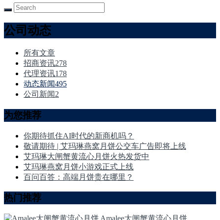
公司动态
所有文章
招商资讯
278
代理资讯
178
动态新闻
495
公司新闻
2
为您推荐
你期待抓住AI时代的新商机吗？
敬请期待 | 艾玛琳燕窝月饼公交车广告即将上线
艾玛琳大闸蟹黄流心月饼火热发货中
艾玛琳燕窝月饼小游戏正式上线
百问百答：高端月饼贵在哪里？
热门推荐
Amalee大闸蟹黄流心月饼