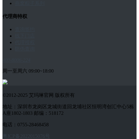
燕窝粽子系列
代理商特权
查询签约
线下门店
代理授权
防伪查询
400-8006-224
周一至周六 09:00~18:00
©2012-2025 艾玛琳官网 版权所有
地址：深圳市龙岗区龙城街道回龙埔社区恒明湾创汇中心5栋
A座1802-1803 邮编：518172
电话：0755-28468458
粤ICP备2022015076号