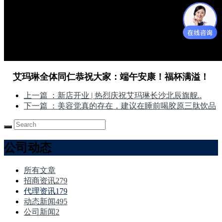
艾玛琳全体同仁恭祝大家：端午安康！福杯满溢！
上一篇
：新店开业 | 热烈庆祝艾玛琳长沙北辰旗舰..
下一篇
：美容觉真的存在，建议在睡前喝胶原三肽饮品
公司动态
所有文章
招商资讯
279
代理资讯
179
动态新闻
495
公司新闻
2