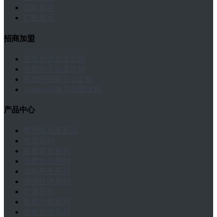
团队精英
广告展示
招商加盟
燕窝月饼企业定制
燕窝粽子企业定制
燕窝阿胶糕企业定制
Amalee实体店加盟流程
产品中心
季节爆品及新品
年货系列
燕窝美食系列
燕窝饮品系列
滋补养生系列
国潮钰酒系列
红酒系列
燕窝干货系列
燕窝月饼系列