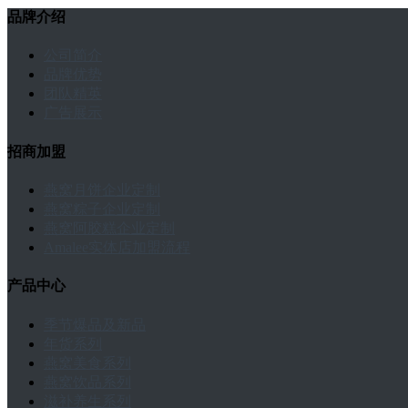
品牌介绍
公司简介
品牌优势
团队精英
广告展示
招商加盟
燕窝月饼企业定制
燕窝粽子企业定制
燕窝阿胶糕企业定制
Amalee实体店加盟流程
产品中心
季节爆品及新品
年货系列
燕窝美食系列
燕窝饮品系列
滋补养生系列