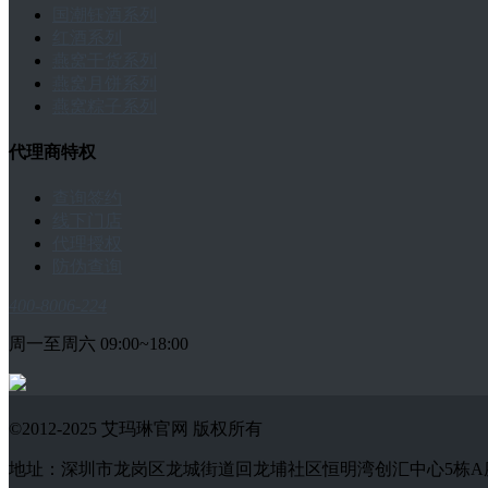
国潮钰酒系列
红酒系列
燕窝干货系列
燕窝月饼系列
燕窝粽子系列
代理商特权
查询签约
线下门店
代理授权
防伪查询
400-8006-224
周一至周六 09:00~18:00
©2012-2025 艾玛琳官网 版权所有
地址：深圳市龙岗区龙城街道回龙埔社区恒明湾创汇中心5栋A座1802-