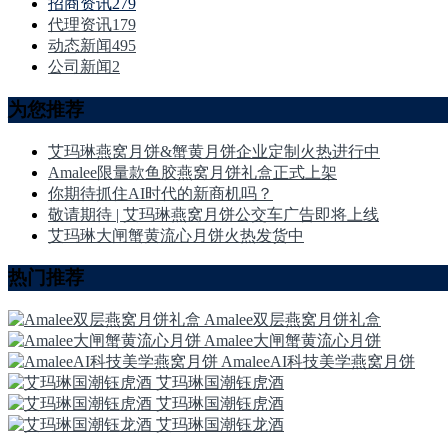
招商资讯
279
代理资讯
179
动态新闻
495
公司新闻
2
为您推荐
艾玛琳燕窝月饼&蟹黄月饼企业定制火热进行中
Amalee限量款鱼胶燕窝月饼礼盒正式上架
你期待抓住AI时代的新商机吗？
敬请期待 | 艾玛琳燕窝月饼公交车广告即将上线
艾玛琳大闸蟹黄流心月饼火热发货中
热门推荐
Amalee双层燕窝月饼礼盒
Amalee大闸蟹黄流心月饼
AmaleeAI科技美学燕窝月饼
艾玛琳国潮钰虎酒
艾玛琳国潮钰虎酒
艾玛琳国潮钰龙酒