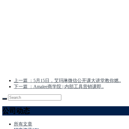
上一篇
：5月15日，艾玛琳微信公开课大讲堂教你燃..
下一篇
：Amalee商学院 | 内部工具营销课即..
公司动态
所有文章