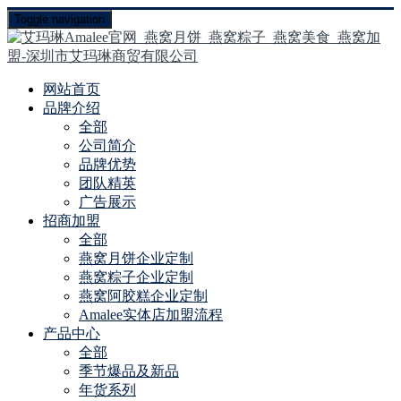
Toggle navigation
网站首页
品牌介绍
全部
公司简介
品牌优势
团队精英
广告展示
招商加盟
全部
燕窝月饼企业定制
燕窝粽子企业定制
燕窝阿胶糕企业定制
Amalee实体店加盟流程
产品中心
全部
季节爆品及新品
年货系列