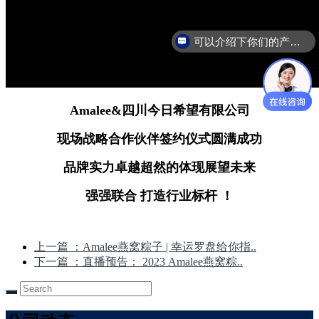
可以介绍下你们的产品么
Amalee&四川今日希望有限公司
现场战略合作伙伴签约仪式圆满成功
品牌实力卓越超然的体现展望未来
强强联合 打造行业标杆 ！
上一篇
：Amalee燕窝粽子 | 幸运罗盘给你指..
下一篇
：直播预告： 2023 Amalee燕窝粽..