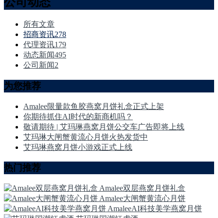
公司动态
所有文章
招商资讯
278
代理资讯
179
动态新闻
495
公司新闻
2
为您推荐
Amalee限量款鱼胶燕窝月饼礼盒正式上架
你期待抓住AI时代的新商机吗？
敬请期待 | 艾玛琳燕窝月饼公交车广告即将上线
艾玛琳大闸蟹黄流心月饼火热发货中
艾玛琳燕窝月饼小游戏正式上线
热门推荐
Amalee双层燕窝月饼礼盒
Amalee大闸蟹黄流心月饼
AmaleeAI科技美学燕窝月饼