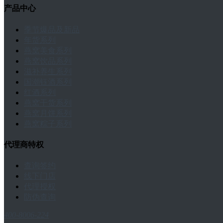
产品中心
季节爆品及新品
年货系列
燕窝美食系列
燕窝饮品系列
滋补养生系列
国潮钰酒系列
红酒系列
燕窝干货系列
燕窝月饼系列
燕窝粽子系列
代理商特权
查询签约
线下门店
代理授权
防伪查询
400-8006-224