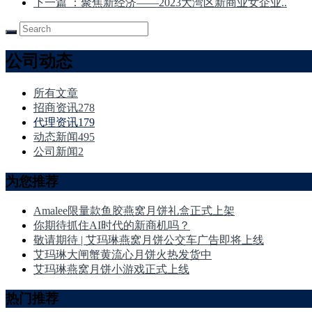
下一篇
：聚焦新经济——2023大湾区新商业女企业..
公司动态
所有文章
招商资讯
278
代理资讯
179
动态新闻
495
公司新闻
2
为您推荐
Amalee限量款鱼胶燕窝月饼礼盒正式上架
你期待抓住AI时代的新商机吗？
敬请期待 | 艾玛琳燕窝月饼公交车广告即将上线
艾玛琳大闸蟹黄流心月饼火热发货中
艾玛琳燕窝月饼小游戏正式上线
热门推荐