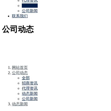
代理资讯
动态新闻
公司新闻
联系我们
公司动态
网站首页
公司动态
全部
招商资讯
代理资讯
动态新闻
公司新闻
动态新闻