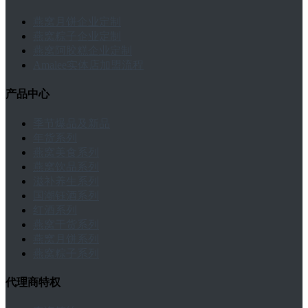
燕窝月饼企业定制
燕窝粽子企业定制
燕窝阿胶糕企业定制
Amalee实体店加盟流程
产品中心
季节爆品及新品
年货系列
燕窝美食系列
燕窝饮品系列
滋补养生系列
国潮钰酒系列
红酒系列
燕窝干货系列
燕窝月饼系列
燕窝粽子系列
代理商特权