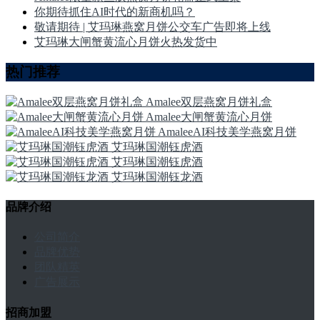
你期待抓住AI时代的新商机吗？
敬请期待 | 艾玛琳燕窝月饼公交车广告即将上线
艾玛琳大闸蟹黄流心月饼火热发货中
热门推荐
Amalee双层燕窝月饼礼盒
Amalee大闸蟹黄流心月饼
AmaleeAI科技美学燕窝月饼
艾玛琳国潮钰虎酒
艾玛琳国潮钰虎酒
艾玛琳国潮钰龙酒
品牌介绍
公司简介
品牌优势
团队精英
广告展示
招商加盟