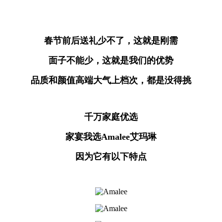
春节前后送礼少不了，这就是刚需
面子不能少，这就是我们的优势
品质和颜值高端大气上档次，都是没得挑
千万家庭优选
家宴我选Amalee艾玛琳
因为它有以下特点