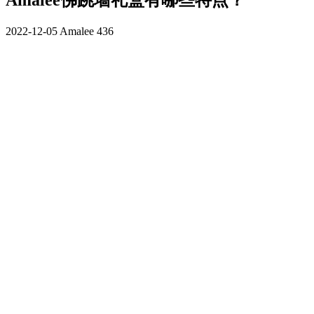
Amalee佛跳墙礼盒有哪些特点？
2022-12-05
Amalee
436