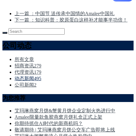
上一篇
：中国节 送传承中国情的Amalee中国礼
下一篇
：知识科普：胶原蛋白这样补才能事半功倍！
公司动态
所有文章
招商资讯
279
代理资讯
179
动态新闻
495
公司新闻
2
为您推荐
艾玛琳燕窝月饼&蟹黄月饼企业定制火热进行中
Amalee限量款鱼胶燕窝月饼礼盒正式上架
你期待抓住AI时代的新商机吗？
敬请期待 | 艾玛琳燕窝月饼公交车广告即将上线