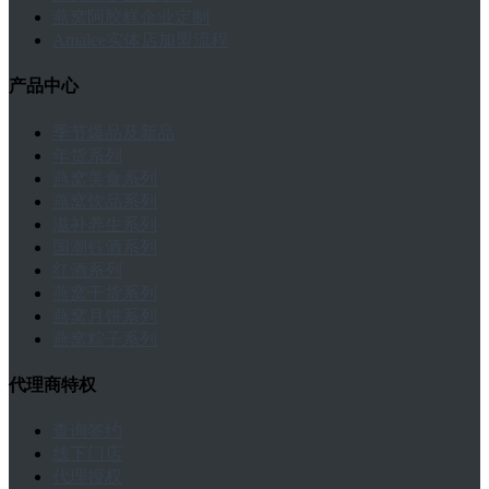
燕窝阿胶糕企业定制
Amalee实体店加盟流程
产品中心
季节爆品及新品
年货系列
燕窝美食系列
燕窝饮品系列
滋补养生系列
国潮钰酒系列
红酒系列
燕窝干货系列
燕窝月饼系列
燕窝粽子系列
代理商特权
查询签约
线下门店
代理授权