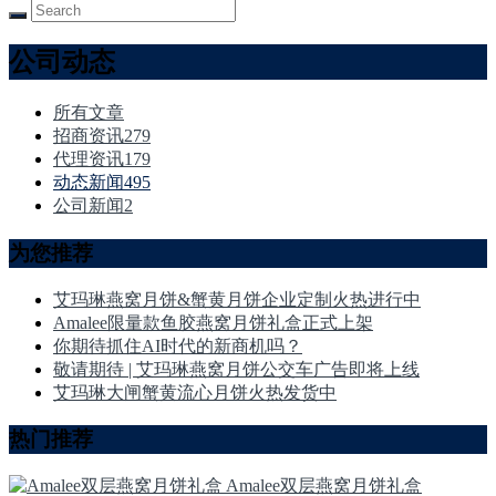
公司动态
所有文章
招商资讯
279
代理资讯
179
动态新闻
495
公司新闻
2
为您推荐
艾玛琳燕窝月饼&蟹黄月饼企业定制火热进行中
Amalee限量款鱼胶燕窝月饼礼盒正式上架
你期待抓住AI时代的新商机吗？
敬请期待 | 艾玛琳燕窝月饼公交车广告即将上线
艾玛琳大闸蟹黄流心月饼火热发货中
热门推荐
Amalee双层燕窝月饼礼盒