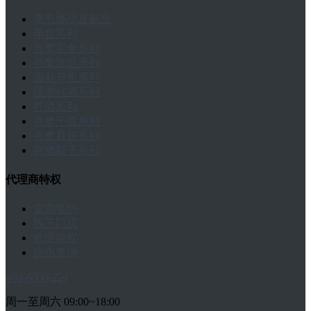
季节爆品及新品
年货系列
燕窝美食系列
燕窝饮品系列
滋补养生系列
国潮钰酒系列
红酒系列
燕窝干货系列
燕窝月饼系列
燕窝粽子系列
代理商特权
查询签约
线下门店
代理授权
防伪查询
400-8006-224
周一至周六 09:00~18:00