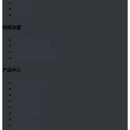
品牌优势
团队精英
广告展示
招商加盟
燕窝月饼企业定制
燕窝粽子企业定制
燕窝阿胶糕企业定制
Amalee实体店加盟流程
产品中心
季节爆品及新品
年货系列
燕窝美食系列
燕窝饮品系列
滋补养生系列
国潮钰酒系列
红酒系列
燕窝干货系列