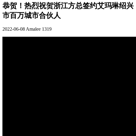
恭贺！热烈祝贺浙江方总签约艾玛琳绍兴
市百万城市合伙人
2022-06-08
Amalee
1319