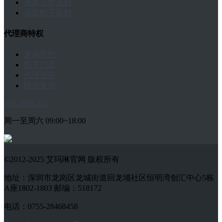
燕窝月饼系列
燕窝粽子系列
代理商特权
查询签约
线下门店
代理授权
防伪查询
400-8006-224
周一至周六 09:00~18:00
©2012-2025 艾玛琳官网 版权所有
地址：深圳市龙岗区龙城街道回龙埔社区恒明湾创汇中心5栋
A座1802-1803 邮编：518172
电话：0755-28468458